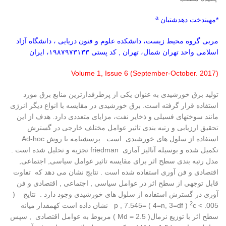
a
*مهیندخت دهدشتیان
مربی گروه محیط زیست، دانشکده علوم و فنون دریایی ، دانشگاه آزاد
اسلامی واحد تهران شمال، تهران , کد پستی ۱۹۸۷۹۷۳۱۳۳، ایران
(Volume 1, Issue 6 (September-October. 2017
تولید برق خورشیدی به عنوان یکی از پرطرفدارترین منابع برق مورد
استفاده قرار گرفته است. برق خورشیدی در مقایسه با انواع دیگر انرژی
مانند سوختهای فسیلی و ذخایر نفت، مزایای متعددی دارد. هدف از این
تحقیق ارزیابی و رتبه بندی تاثیر عوامل مختلف خارجی در گسترش
استفاده از سلول های خورشیدی است . پرسشنامه با روش Ad-hoc
تکمیل شده و بوسیله آنالیز آماری friedman تجزیه و تحلیل شده است .
مدل رتبه بندی سطح اثر برای مقایسه تاثیر عوامل سیاسی, اجتماعی,
اقتصادی و فن آوری استفاده شده است . نتایج نشان می دهد که تفاوت
قابل توجهی از سطح اثر در عوامل سیاسی , اجتماعی , اقتصادی و فن
آوری در گسترش استفاده از سلول های خورشیدی وجود دارد . نتایج (
2
005. > p , 7.545= ( 4=n, 3=df )
c نشان داده است کهمقدار میانه
سطح اثر با توزیع نرمال( Md = 2.5 ) مربوط به عوامل اقتصادی , سپس