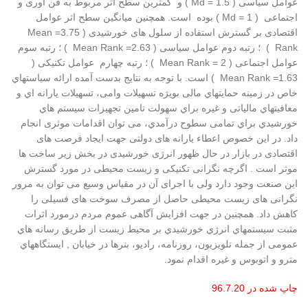
عوامل سیاسی ( Md = 1.5 ) و کمترین سطح اثر مربوط به فن آوری و
اجتماعی ( Md = 1 ) بوده است. همچنین میانگین سطح اثر عوامل
اقتصادی بر گسترش استفاده از سلول های خورشیدی ( 3.75= Mean
Rank ) ؛ رتبه دوم عوامل سیاسی ( 2.63= Mean Rank ) ؛ رتبه سوم
عوامل اجتماعی ( 2 = Mean Rank ) ؛ رتبه چهارم عوامل تکنیکی (
1.63= Mean Rank ) است. با توجه به نتایج بدست آمده ارائه سیاستهاي
خاص در زمینه حمایتهاي مالی بویژه تسهیلات وامی، تسهیلات یارانه اي و
معافیتهاي مالیاتی و غیره براي سهولت تامین تجهیزات سیستم هاي
خورشیدي براي تمامی سطوح درآمدي، می توان اقدامات موثری انجام
داد. در این خصوص اعطاء یارانه های دولتی جهت ایجاد فرصت های
اقتصادی در بازار در حال ظهور انرژی خورشیدی در بخش زیر ساخت ها
موثر است . اگرچه نگرانی تکنیکی و زیست محیطی در مورد گسترش
این صنعت وجود دارد ولی با اجرای آن در مقیاس وسیع می توان به مرور
نگرانی های زیست محیطی حاصل از مصرف سوخت های فسیلی را
کاهش داد. همچنین در جهت افزایش آگاهی عموم مردم درمورد اثرات
مثبت سیستمهاي انرژي خورشیدي بر محیط زیست از طریق رسانه هاي
عمومی از جمله تلویزیون، روزنامه، رادیو، بنرها در خیابان , ایستگاههاي
مترو و اتوبوس و غیره اقدام نمود.
چاپ شده در 96.7.20