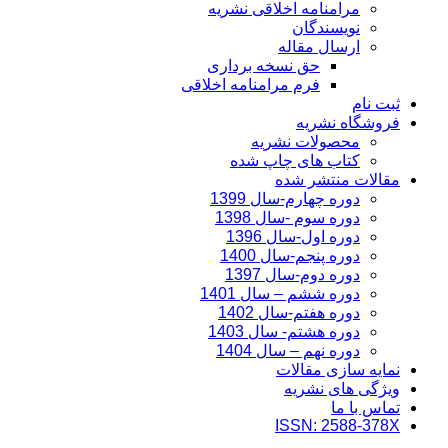
مرامنامه اخلاقی نشریه
نویسندگان
ارسال مقاله
حق نسخه برداری
فرم مرامنامه اخلاقی
ثبت نام
فروشگاه نشریه
محصولات نشریه
کتاب های چاپ شده
مقالات منتشر شده
دوره چهارم-سال 1399
دوره سوم -سال 1398
دوره اول-سال 1396
دوره پنجم-سال 1400
دوره دوم-سال 1397
دوره ششم – سال 1401
دوره هفتم-سال 1402
دوره هشتم- سال 1403
دوره نهم – سال 1404
نمایه سازی مقالات
ویژگی های نشریه
تماس با ما
ISSN: 2588-378X