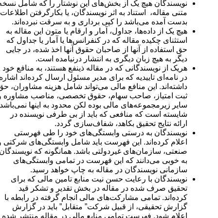
نویسندگان هیچ یک از بخش‌های این نوشتار را که شامل نسخه
متنی مقاله، استناد به اثر نویسندگان، یا بکارگرفتن اطلاعات
بدست آمده می‌باشد را کپی برداری و به سرقت نبرده‌اند.
هیچ یک از داده‌ها، جداول، آمار و ارقام یا متون این مقاله به
استثنای چکیده مقاله که در کنفرانس‌ها یا آمار یا جداول که
حق استفاده از آنها از صاحبان حقوق آنها اخذ شده، در جایی
دیگر به هیچ زبان دیگری به انتشار درنیامده است.
هریک از نویسندگانی که در مقاله ذینفع هستند، به منافع خود
در نامه‌ای تاییدیه که برای مدیر مسئول ارسال کرده‌اند اشاره
داشته‌اند. این منافع مالی می‌تواند شامل هزینه مشاوران، حق
ثبت امتیاز، صاحب سهام، حقوق تخصصی، مناصب مشاوره و
سایر زیرمجموعه‌های مالی بوده لکن محدود به اینها نمی‌باشد.
شایسته است که منافعی که باید از بی طرفی نویسنده در
ارائه نتایج تحقیق بکاهد، شفاف‌سازی گردد.
نویسندگان به درستی وابستگی‌های خود را طی فهرستی
اعلام کرده‌اند. این فهرست باید شامل وابستگی‌های شرکتی و
صنعتی، سازمان‌های غیردولتی باشد. همانگونه که نویسندگان
به خوبی می‌دانند که این فهرست در تمامی وابستگی‌های
سازمانی نویسندگان در مقاله به چاپ خواهد رسید.
نویسندگان با رعایت حسن نیت منابع تامین مالی که برای
تحقیق صرف شده در مقاله در بخش تقدیر و تشکر قید
کرده‌اند. تمامی مشارکت‌های مالی انجام گرفته در رابطه با
گزارش تحقیقی، از قبیل شرکت” متقابل” باید در گزارش
اعلام شود. فهرست تمامی منابع مالی در مقاله منتشر شده