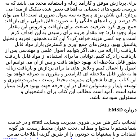
برای پردازش موفق و کارآمد زباله و استفاده مجدد می باشد که به
بررسی شیوه های دستیابی به اهداف تعیین شده تفکیک از مبدا می
پردازد. این تلاش برای پاسخ به سه سوال ضروری است: آیا می توان
25 درصد از زباله های خانگی را به صورت قابل قبولی برای بازیافت
جمع آوری کرد. ظرفیت صنعت برای بازیافت و فروش این مقدار
مواد وجود دارد؛ چه مقدار هزینه برای رسیدن به این اهداف لازم
است و چه کسی هزینه خواهد کرد؟ این کتاب همچنین تجزیه و تحلیل
پتانسیل بهبود روش های جمع آوری و گسترش بازار مواد قابل
بازیافت را ارائه می دهد. اگر بتوانیم اصول علمی و مهندسی پس از
بازیافت را درک کنیم، توانایی ما برای استفاده از مواد قابل بازیافت
بطور قابل ملاحظه ای بهبود خواهد یافت و پس از آن می توانیم این
اصول را اعمال کنیم و تلاش های ما برای پردازش و بازیافت زباله
ها به طور قابل ملاحظه ای کارآمدتر و مقرون به صرفه خواهد بود.
این کتاب برای دانشجویان مدیریت محیط زیست ، مدیریت شهری و
توسعه پایدار و مسئولین فعال در این حرفه جهت بهبود فرآیند بسیار
مفید است . امید است مطالب این کتاب برای دانشجویان و
مسئولین سودمند باشد.
درباره EMSD
اینجانب دکتر هلن مربی هروی مدیریت وبسایت emsd و در خدمت
شما هستم با محتوا و مطالبی تحت عنوان محیط زیست. هر گونه
انتقادات و یا پیشنهادات خودتون را از طریق گزینه اطلاعات تماس