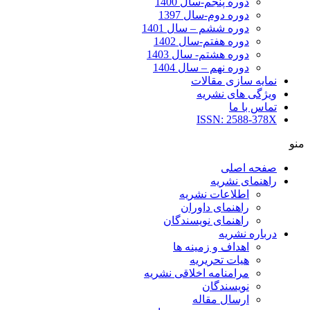
دوره پنجم-سال 1400
دوره دوم-سال 1397
دوره ششم – سال 1401
دوره هفتم-سال 1402
دوره هشتم- سال 1403
دوره نهم – سال 1404
نمایه سازی مقالات
ویژگی های نشریه
تماس با ما
ISSN: 2588-378X
منو
صفحه اصلی
راهنمای نشریه
اطلاعات نشریه
راهنمای داوران
راهنمای نویسندگان
درباره نشریه
اهداف و زمینه ها
هیات تحریریه
مرامنامه اخلاقی نشریه
نویسندگان
ارسال مقاله