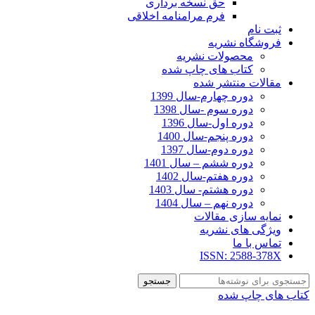
حق نسخه برداری
فرم مرامنامه اخلاقی
ثبت نام
فروشگاه نشریه
محصولات نشریه
کتاب های چاپ شده
مقالات منتشر شده
دوره چهارم-سال 1399
دوره سوم -سال 1398
دوره اول-سال 1396
دوره پنجم-سال 1400
دوره دوم-سال 1397
دوره ششم – سال 1401
دوره هفتم-سال 1402
دوره هشتم- سال 1403
دوره نهم – سال 1404
نمایه سازی مقالات
ویژگی های نشریه
تماس با ما
ISSN: 2588-378X
جستجو
کتاب های چاپ شده