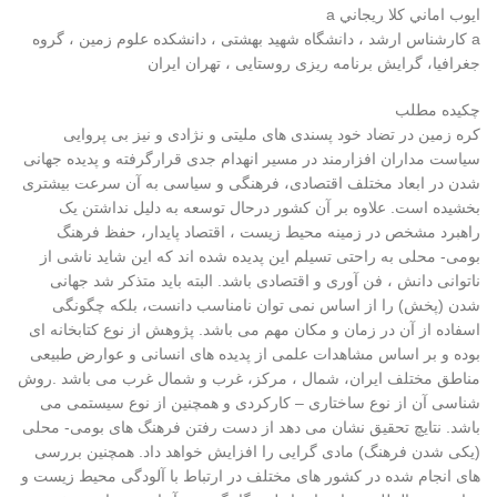
ايوب اماني کلا ريجاني a
a کارشناس ارشد ، دانشگاه شهید بهشتی ، دانشکده علوم زمین ، گروه
جغرافیا، گرایش برنامه ریزی روستایی ، تهران ایران
چکیده مطلب
کره زمین در تضاد خود پسندی های ملیتی و نژادی و نیز بی پروایی
سیاست مداران افزارمند در مسیر انهدام جدی قرارگرفته و پدیده جهانی
شدن در ابعاد مختلف اقتصادی، فرهنگی و سیاسی به آن سرعت بیشتری
بخشیده است. علاوه بر آن کشور درحال توسعه به دلیل نداشتن یک
راهبرد مشخص در زمینه محیط زیست ، اقتصاد پایدار، حفظ فرهنگ
بومی- محلی به راحتی تسیلم این پدیده شده اند که این شاید ناشی از
ناتوانی دانش ، فن آوری و اقتصادی باشد. البته باید متذکر شد جهانی
شدن (پخش) را از اساس نمی توان نامناسب دانست، بلکه چگونگی
اسفاده از آن در زمان و مکان مهم می باشد. پژوهش از نوع کتابخانه ای
بوده و بر اساس مشاهدات علمی از پدیده های انسانی و عوارض طبیعی
مناطق مختلف ایران، شمال ، مرکز، غرب و شمال غرب می باشد .روش
شناسی آن از نوع ساختاری – کارکردی و همچنین از نوع سیستمی می
باشد. نتایچ تحقیق نشان می دهد از دست رفتن فرهنگ های بومی- محلی
(یکی شدن فرهنگ) مادی گرایی را افزایش خواهد داد. همچنین بررسی
های انجام شده در کشور های مختلف در ارتباط با آلودگی محیط زیست و