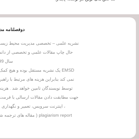
دوفصلنامه مد
حال چاپ مقالات علمی و تخصصی از دانش
سال 1399 به دوفصلنامه تغییر یافته است
EMSD یک نشریه مستقل بوده و هیچ کم
نمی کند بنابراین هزینه های مرتبط با راه
توسط نویسندگان تامین خواهد شد . هزینه
plagiarism report ( مقاله ه