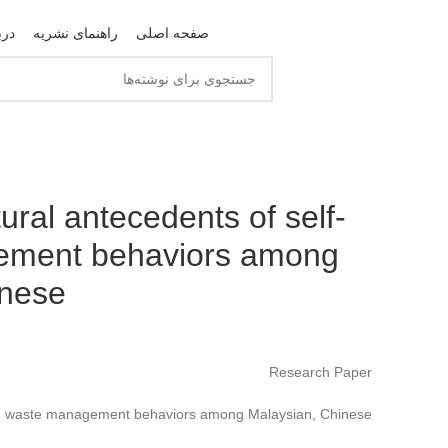
صفحه اصلی
راهنمای نشریه
درب
ural antecedents of self-
ement behaviors among
inese
ا
Research Paper
hold waste management behaviors among Malaysian, Chinese