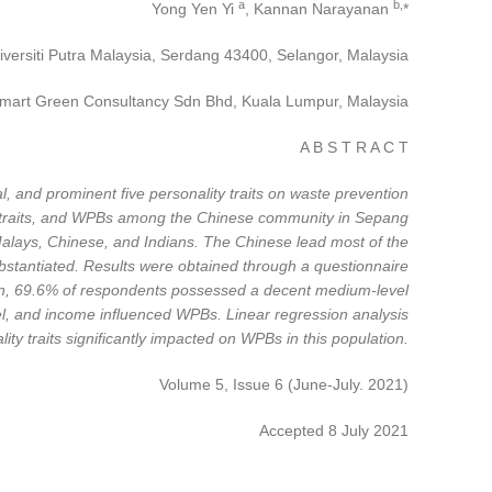
a
b,
Yong Yen Yi
, Kannan Narayanan
*
iversiti Putra Malaysia, Serdang 43400, Selangor, Malaysia
mart Green Consultancy Sdn Bhd, Kuala Lumpur, Malaysia
A B S T R A C T
l, and prominent five personality traits on waste prevention
e traits, and WPBs among the Chinese community in Sepang
 Malays, Chinese, and Indians. The Chinese lead most of the
bstantiated. Results were obtained through a questionnaire
ion, 69.6% of respondents possessed a decent medium-level
el, and income influenced WPBs. Linear regression analysis
lity traits significantly impacted on WPBs in this population.
Volume 5, Issue 6 (June-July. 2021)
Accepted 8 July 2021