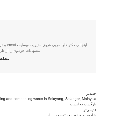
اینجانب
پیشنهادات خودتون را از طر
مشاهده
جدیدتر
ng and composting waste in Selayang, Selangor, Malaysia
بازگشت بە لیست
قدیمی‌تر
شاخص های نوین در توسعه پایدار.