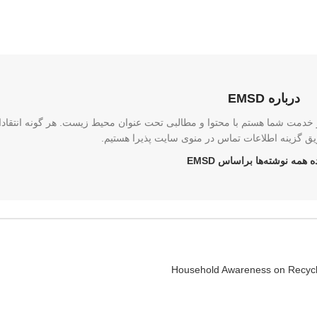
درباره EMSD
 دکتر هلن مربی هروی مدیریت وبسایت emsd و در خدمت شما هستم با محتوا و مطالبی تحت عنوان محیط زیست. هر گونه انتق
یق گزینه اطلاعات تماس در منوی سایت پذیرا هستیم.
 همه نوشته‌ها براساس EMSD
Household Awareness on Recycli