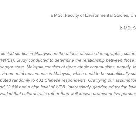
a MSc, Faculty of Environmental Studies, Un
b MD, S
limited studies in Malaysia on the effects of socio-demographic, cultura
(WPBs). Study conducted to determine the relationship between thos
 Selangor state. Malaysia consists of three ethnic communities, namely,
nvironmental movements in Malaysia, which need to be scientifically su
ributed randomly to 431 Chinese respondents. Gratifying our assumpt
d 12.8% had a high level of WPB. Interestingly, gender, education lev
vealed that cultural traits rather than well-known prominent five persona