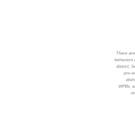
There are 
behaviors 
district,
pro-e
dist
WPBs, an
re