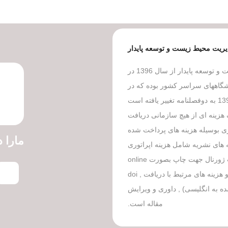
یریت محیط زیست و توسعه پایدار
نشریه علمی – تخصصی مدیریت محیط زیست و توسعه پایدار از سال 1396 در
گاههای سراسر کشور بوده که در
ک هزینه ای از هیچ سازمانی دریافت
بری بوسیله هزینه های پرداخت شده
مارا د
 های نشریه شامل هزینه اپراتوری
جهت مطابقت دادن مقالات ارسالی با فرمت ژورنال جهت چاپ بصورت online
، اینترنت سرویس، تعمیر و نگهداری و هزینه های مرتبط با دریافت doi ,
ای ترجمه شده به انگلیسی) , داوری و ویرایش
مقاله است.