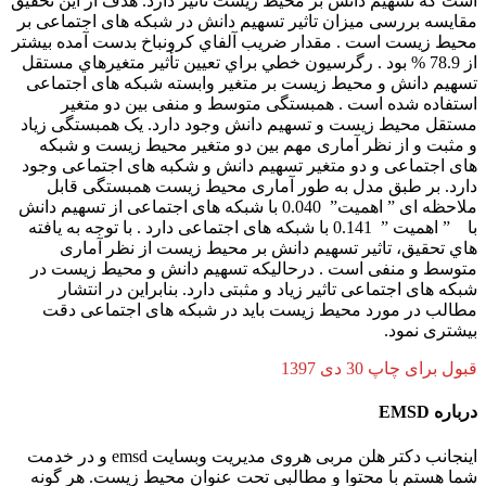
است که تسهيم دانش بر محیط زیست تاثير دارد. هدف از این تحقیق
مقایسه بررسی میزان تاثیر تسهیم دانش در شبکه های اجتماعی بر
محیط زیست است . مقدار ضريب آلفاي كرونباخ بدست آمده بيشتر
از 78.9 % بود . رگرسيون خطي براي تعيين تأثير متغيرهاي مستقل
تسهيم دانش و محیط زیست بر متغیر وابسته شبکه های اجتماعی
استفاده شده است . همبستگی متوسط و منفی بین دو متغیر
مستقل محیط زیست و تسهیم دانش وجود دارد. یک همبستگی زیاد
و مثبت و از نظر آماری مهم بین دو متغیر محیط زیست و شبکه
های اجتماعی و دو متغیر تسهیم دانش و شکبه های اجتماعی وجود
دارد. بر طبق مدل به طور آماری محیط زیست همبستگی قابل
ملاحظه ای ” اهمیت” 0.040 با شبکه های اجتماعی از تسهیم دانش
با ” اهمیت ” 0.141 با شبکه های اجتماعی دارد . با توجه به يافته
هاي تحقيق، تاثير تسهیم دانش بر محیط زیست از نظر آماری
متوسط و منفی است . درحالیکه تسهیم دانش و محیط زیست در
شبکه های اجتماعی تاثیر زیاد و مثبتی دارد. بنابراین در انتشار
مطالب در مورد محیط زیست باید در شبکه های اجتماعی دقت
بیشتری نمود.
قبول برای چاپ 30 دی 1397
درباره EMSD
اینجانب دکتر هلن مربی هروی مدیریت وبسایت emsd و در خدمت
شما هستم با محتوا و مطالبی تحت عنوان محیط زیست. هر گونه