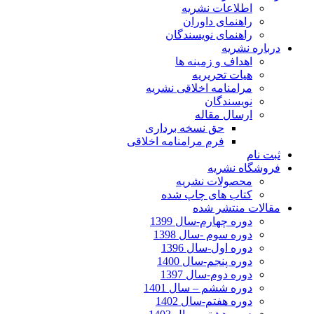
اطلاعات نشریه
راهنمای داوران
راهنمای نویسندگان
درباره نشریه
اهداف و زمینه ها
هیات تحریریه
مرامنامه اخلاقی نشریه
نویسندگان
ارسال مقاله
حق نسخه برداری
فرم مرامنامه اخلاقی
ثبت نام
فروشگاه نشریه
محصولات نشریه
کتاب های چاپ شده
مقالات منتشر شده
دوره چهارم-سال 1399
دوره سوم -سال 1398
دوره اول-سال 1396
دوره پنجم-سال 1400
دوره دوم-سال 1397
دوره ششم – سال 1401
دوره هفتم-سال 1402