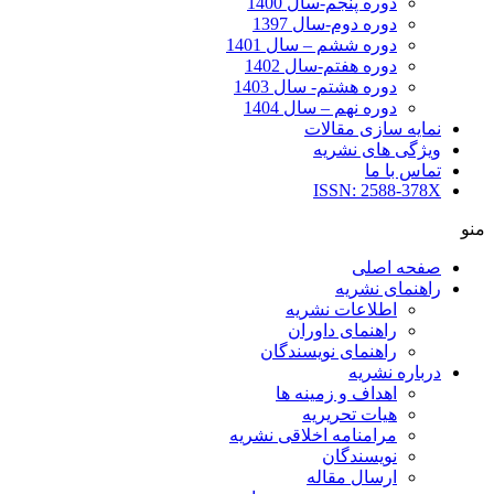
دوره پنجم-سال 1400
دوره دوم-سال 1397
دوره ششم – سال 1401
دوره هفتم-سال 1402
دوره هشتم- سال 1403
دوره نهم – سال 1404
نمایه سازی مقالات
ویژگی های نشریه
تماس با ما
ISSN: 2588-378X
منو
صفحه اصلی
راهنمای نشریه
اطلاعات نشریه
راهنمای داوران
راهنمای نویسندگان
درباره نشریه
اهداف و زمینه ها
هیات تحریریه
مرامنامه اخلاقی نشریه
نویسندگان
ارسال مقاله