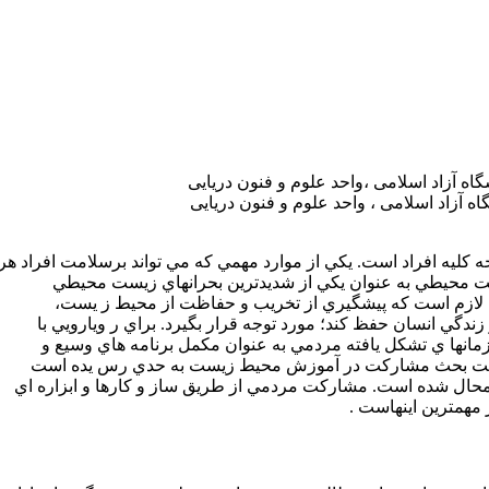
ه آزاد اسلامی ،واحد علوم و فنون دریایی
ه آزاد اسلامی ، واحد علوم و فنون دریایی
 كليه افراد است. يكي از موارد مهمي كه مي تواند برسلامت افراد هر
ت محيطي به عنوان يكي از شديدترين بحرانهاي زيست محيطي
ا لازم است كه پيشگيري از تخريب و حفاظت از محيط ز يست،
 زندگي انسان حفظ كند؛ مورد توجه قرار بگيرد. براي ر ويارويي با
نها ي تشكل يافته مردمي به عنوان مكمل برنامه هاي وسيع و
ميت بحث مشاركت در آموزش محيط زيست به حدي رس يده است
ال شده است. مشاركت مردمي از طريق ساز و كارها و ابزاره اي
 مهمترين اينهاست .