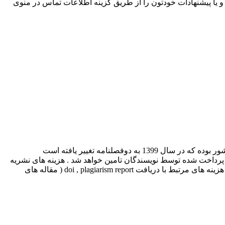
. هر گونه انتقادات و یا پیشنهادات خودتون را از طریق گزینه اطلاعات تماس در منوی
ای پرداخت شده توسط نویسندگان تامین خواهد شد . هزینه های نشریه
شامل هزینه اپراتوری جهت مطابقت دادن مقالات ارسالی با فرمت ژورنال جهت چاپ بصورت online ، اینترنت سرویس، تعمیر و نگهداری و هزینه های مرتبط با دریافت doi , plagiarism report ( مقاله های