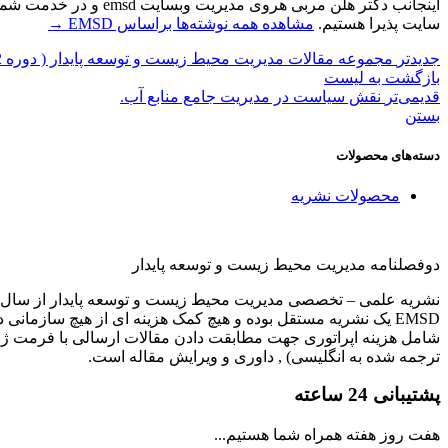
اینجانب دکتر هلن مرب
سایت پذیرا هستیم.
مشاهده همه نوشته‌ها براساس EMSD
→
جدیدتر
مجموعه مقالات مدیریت محیط زیست و توسعه پایدار ( دوره 2 )
بازگشت بە لیست
قدیمی‌تر
نقش سیاست در مدیریت جامع منابع آب.
بستن
دسته‌های محصولات
محصولات نشریه
دوفصلنامه مدیریت محیط زیست و توسعه پایدار
نشریه علمی – تخصصی مدیریت محیط زیست و توسعه پایدار از سال 1396 در حال چاپ مقالات علمی و تخصصی از دانشگاههای سراسر کشور بوده که در سال 1399 به دوفصلنامه تغییر یافته اس
EMSD یک نشریه مستقل بوده و هیچ کمک هزینه ای از هیچ سازمانی
ترجمه شده به انگلیسی) , داوری و ویرایش مقاله است.
پشتیبانی 24 ساعته
هفت روز هفته همراه شما هستیم...