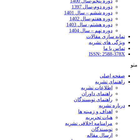
دوره پنجم-سال 1400
دوره دوم-سال 1397
دوره ششم – سال 1401
دوره هفتم-سال 1402
دوره هشتم- سال 1403
دوره نهم – سال 1404
نمایه سازی مقالات
ویژگی های نشریه
تماس با ما
ISSN: 2588-378X
منو
صفحه اصلی
راهنمای نشریه
اطلاعات نشریه
راهنمای داوران
راهنمای نویسندگان
درباره نشریه
اهداف و زمینه ها
هیات تحریریه
مرامنامه اخلاقی نشریه
نویسندگان
ارسال مقاله