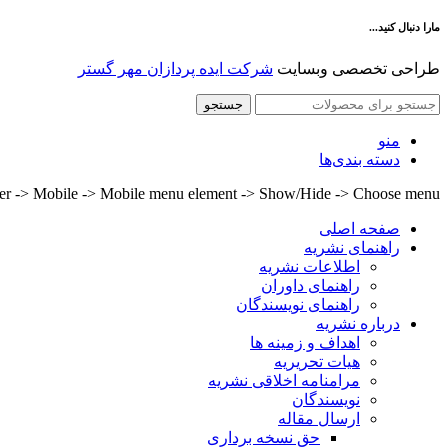
مارا دنبال کنید...
طراحی تخصصی وبسایت
شرکت ایده پردازان مهر گستر
جستجو
منو
دسته بندی‌ها
lder -> Mobile -> Mobile menu element -> Show/Hide -> Choose menu
صفحه اصلی
راهنمای نشریه
اطلاعات نشریه
راهنمای داوران
راهنمای نویسندگان
درباره نشریه
اهداف و زمینه ها
هیات تحریریه
مرامنامه اخلاقی نشریه
نویسندگان
ارسال مقاله
حق نسخه برداری