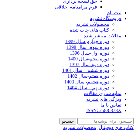
حق نسخه برداری
فرم مرامنامه اخلاقی
ثبت نام
فروشگاه نشریه
محصولات نشریه
کتاب های چاپ شده
مقالات منتشر شده
دوره چهارم-سال 1399
دوره سوم -سال 1398
دوره اول-سال 1396
دوره پنجم-سال 1400
دوره دوم-سال 1397
دوره ششم – سال 1401
دوره هفتم-سال 1402
دوره هشتم- سال 1403
دوره نهم – سال 1404
نمایه سازی مقالات
ویژگی های نشریه
تماس با ما
ISSN: 2588-378X
جستجو
کتاب های دیجیتال
,
محصولات نشریه