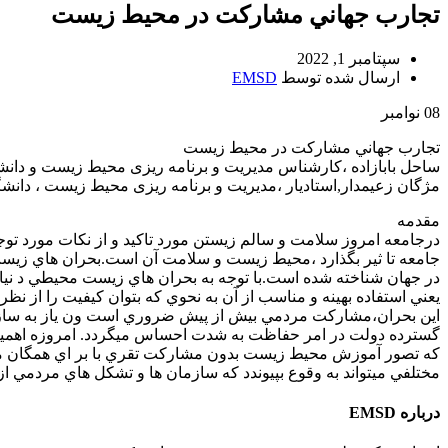
تجارب جهاني مشاركت در محيط زیست
سپتامبر 1, 2022
ارسال شده توسط
EMSD
08
نوامبر
تجارب جهاني مشاركت در محيط زیست
ساحل بابازاده ،کارشناس مدیریت و برنامه ریزی محیط زیست و دانشگا
مژگان زعیمدار,استادیار ،مدیریت و برنامه ریزی محیط زیست ، دانشگا
مقدمه
درجامعه امروز سلامت و سالم زيستن مورد تاكيد و از نكات مورد توجه
جامعه تا ثير بگذارد ،محيط زيست و سلامت آن است.بحران هاي زيس
در جهان شناخته شده است.با توجه به بحران هاي زيست محيطي د ني
يعني استفاده بهينه و مناسب از آن به نحوي كه بتوان كيفيت را از نظر
اين بحران،مشاركت مردمي بيش از پيش ضروري است ون ياز به سازما
گسترده دولت در امر حفاظت به شدت احساس ميگردد. امروزه اه
كه تصور آموزش محيط زيست بدون مشاركت تقري با بر اي همگان مح
مختلفي ميتواند به وقوع بپيوندد كه سازمان ها و تشكل هاي مردمي از
درباره EMSD