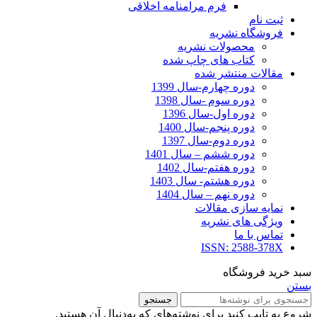
فرم مرامنامه اخلاقی
ثبت نام
فروشگاه نشریه
محصولات نشریه
کتاب های چاپ شده
مقالات منتشر شده
دوره چهارم-سال 1399
دوره سوم -سال 1398
دوره اول-سال 1396
دوره پنجم-سال 1400
دوره دوم-سال 1397
دوره ششم – سال 1401
دوره هفتم-سال 1402
دوره هشتم- سال 1403
دوره نهم – سال 1404
نمایه سازی مقالات
ویژگی های نشریه
تماس با ما
ISSN: 2588-378X
سبد خرید فروشگاه
بستن
جستجو
شروع به تایپ کنید برای نوشته‌های که به‌دنبال آن هستید.