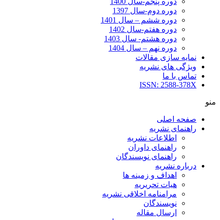
دوره پنجم-سال 1400
دوره دوم-سال 1397
دوره ششم – سال 1401
دوره هفتم-سال 1402
دوره هشتم- سال 1403
دوره نهم – سال 1404
نمایه سازی مقالات
ویژگی های نشریه
تماس با ما
ISSN: 2588-378X
منو
صفحه اصلی
راهنمای نشریه
اطلاعات نشریه
راهنمای داوران
راهنمای نویسندگان
درباره نشریه
اهداف و زمینه ها
هیات تحریریه
مرامنامه اخلاقی نشریه
نویسندگان
ارسال مقاله