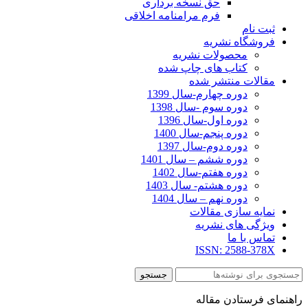
حق نسخه برداری
فرم مرامنامه اخلاقی
ثبت نام
فروشگاه نشریه
محصولات نشریه
کتاب های چاپ شده
مقالات منتشر شده
دوره چهارم-سال 1399
دوره سوم -سال 1398
دوره اول-سال 1396
دوره پنجم-سال 1400
دوره دوم-سال 1397
دوره ششم – سال 1401
دوره هفتم-سال 1402
دوره هشتم- سال 1403
دوره نهم – سال 1404
نمایه سازی مقالات
ویژگی های نشریه
تماس با ما
ISSN: 2588-378X
جستجو
راهنمای فرستادن مقاله