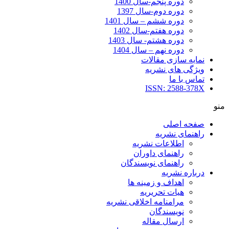
دوره پنجم-سال 1400
دوره دوم-سال 1397
دوره ششم – سال 1401
دوره هفتم-سال 1402
دوره هشتم- سال 1403
دوره نهم – سال 1404
نمایه سازی مقالات
ویژگی های نشریه
تماس با ما
ISSN: 2588-378X
منو
صفحه اصلی
راهنمای نشریه
اطلاعات نشریه
راهنمای داوران
راهنمای نویسندگان
درباره نشریه
اهداف و زمینه ها
هیات تحریریه
مرامنامه اخلاقی نشریه
نویسندگان
ارسال مقاله