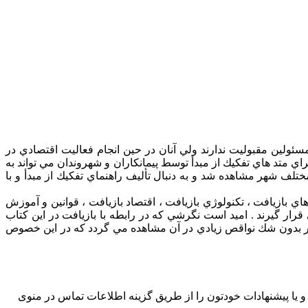
ئولين مقبوليت ندارند ولي آنان در حين انجام فعاليت اقتصادي در
ي متد هاي تفكيك از مبدأ توسط پيمانكاران و شهروندان مي تواند به
تلف شهر مشاهده شد و به دنبال تأليف راهنماي تفكيك از مبدأ و با
ي بازيافت ، تكنولوژي بازيافت ، اقتصاد بازيافت ، قوانين و آموزش
ر گيرند . اميد است نگرشي كه در رابطه با بازيافت در اين كتاب
كار بدون شك نواقص زيادي در آن مشاهده مي گردد كه در اين خصوص
. هر گونه انتقادات و یا پیشنهادات خودتون را از طریق گزینه اطلاعات تماس در منوی