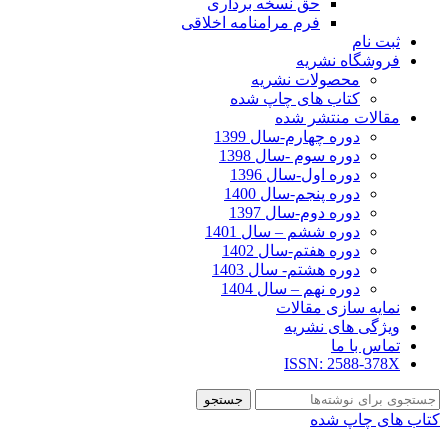
حق نسخه برداری
فرم مرامنامه اخلاقی
ثبت نام
فروشگاه نشریه
محصولات نشریه
کتاب های چاپ شده
مقالات منتشر شده
دوره چهارم-سال 1399
دوره سوم -سال 1398
دوره اول-سال 1396
دوره پنجم-سال 1400
دوره دوم-سال 1397
دوره ششم – سال 1401
دوره هفتم-سال 1402
دوره هشتم- سال 1403
دوره نهم – سال 1404
نمایه سازی مقالات
ویژگی های نشریه
تماس با ما
ISSN: 2588-378X
جستجو
کتاب های چاپ شده