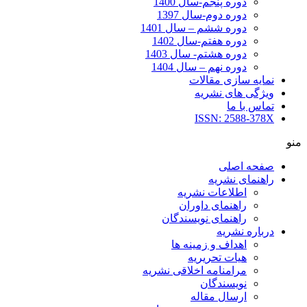
دوره پنجم-سال 1400
دوره دوم-سال 1397
دوره ششم – سال 1401
دوره هفتم-سال 1402
دوره هشتم- سال 1403
دوره نهم – سال 1404
نمایه سازی مقالات
ویژگی های نشریه
تماس با ما
ISSN: 2588-378X
منو
صفحه اصلی
راهنمای نشریه
اطلاعات نشریه
راهنمای داوران
راهنمای نویسندگان
درباره نشریه
اهداف و زمینه ها
هیات تحریریه
مرامنامه اخلاقی نشریه
نویسندگان
ارسال مقاله