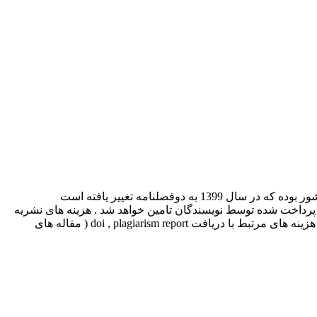
ای پرداخت شده توسط نویسندگان تامین خواهد شد . هزینه های نشریه
شامل هزینه اپراتوری جهت مطابقت دادن مقالات ارسالی با فرمت ژورنال جهت چاپ بصورت online ، اینترنت سرویس، تعمیر و نگهداری و هزینه های مرتبط با دریافت doi , plagiarism report ( مقاله های