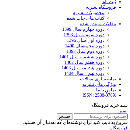
ثبت نام
فروشگاه نشریه
محصولات نشریه
کتاب های چاپ شده
مقالات منتشر شده
دوره چهارم-سال 1399
دوره سوم -سال 1398
دوره اول-سال 1396
دوره پنجم-سال 1400
دوره دوم-سال 1397
دوره ششم – سال 1401
دوره هفتم-سال 1402
دوره هشتم- سال 1403
دوره نهم – سال 1404
نمایه سازی مقالات
ویژگی های نشریه
تماس با ما
ISSN: 2588-378X
سبد خرید فروشگاه
بستن
جستجو
شروع به تایپ کنید برای نوشته‌های که به‌دنبال آن هستید.
فروشگاه