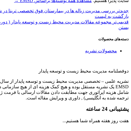
سایت پذیرا هستیم.
مشاهده همه نوشته‌ها براساس EMSD
→
جدیدتر
بررسی مدیریت زباله ها در بيمارستان فوق تخصصی تریتا در ش
بازگشت بە لیست
قدیمی‌تر
مجموعه مقالات مدیریت محیط زیست و توسعه پایدار ( دوره 2 
بستن
دسته‌های محصولات
محصولات نشریه
دوفصلنامه مدیریت محیط زیست و توسعه پایدار
نشریه علمی – تخصصی مدیریت محیط زیست و توسعه پایدار از سال 1396 در حال چاپ مقالات علمی و تخصصی از دانشگاههای سراسر کشور بوده که در سال 1399 به دوفصلنامه تغییر یافته اس
EMSD یک نشریه مستقل بوده و هیچ کمک هزینه ای از هیچ سازمانی
ترجمه شده به انگلیسی) , داوری و ویرایش مقاله است.
پشتیبانی 24 ساعته
هفت روز هفته همراه شما هستیم...