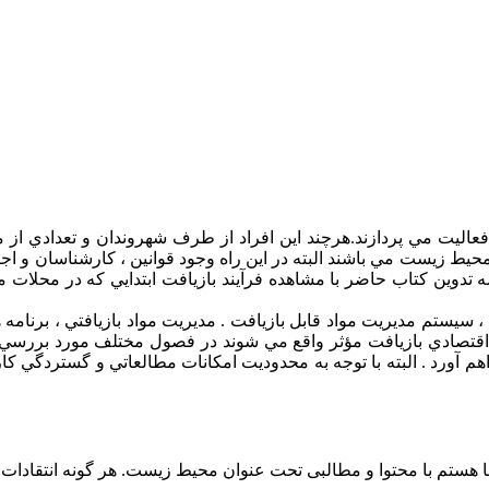
ليت مي پردازند.هرچند اين افراد از طرف شهروندان و تعدادي از مس
ط زيست مي باشند البته در اين راه وجود قوانين ، كارشناسان و اجرا
تدوين كتاب حاضر با مشاهده فرآيند بازيافت ابتدايي كه در محلات مخ
ستم مديريت مواد قابل بازيافت . مديريت مواد بازيافتي ، برنامه ها
اقتصادي بازيافت مؤثر واقع مي شوند در فصول مختلف مورد بررسي قرا
م آورد . البته با توجه به محدوديت امكانات مطالعاتي و گستردگي 
ی هروی مدیریت وبسایت emsd و در خدمت شما هستم با محتوا و مطالبی تحت عنوان محیط زیست