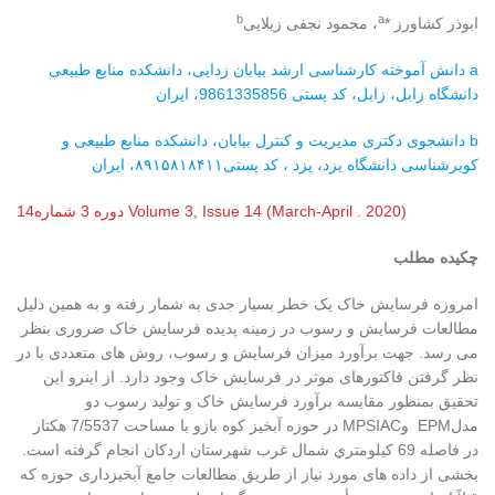
b
a
ابوذر کشاورز *
، محمود نجفی زیلایی
a دانش آموخته کارشناسی ارشد بیابان زدایی، دانشکده منابع طبیعی
دانشگاه زابل، زابل، کد پستی 9861335856، ایران
b دانشجوی دکتری مدیریت و کنترل بیابان، دانشکده منابع طبیعی و
کویرشناسی دانشگاه یزد، یزد ، کد پستی۸۹۱۵۸۱۸۴۱۱، ایران
Volume 3, Issue 14 (March-April . 2020) دوره 3 شماره14
چکیده مطلب
امروزه فرسایش خاک یک خطر بسیار جدی به شمار رفته و به همین دلیل
مطالعات فرسايش و رسوب در زمينه پدیده فرسايش خاک ضروری بنظر
می رسد. جهت برآورد میزان فرسایش و رسوب، روش های متعددی با در
نظر گرفتن فاکتورهای موثر در فرسایش خاک وجود دارد. از اینرو این
تحقیق بمنظور مقایسه برآورد فرسایش خاک و تولید رسوب دو
مدلEPM وMPSIAC در حوزه آبخیز کوه بازو با مساحت 7/5537 هکتار
در فاصله 69 کيلومتري شمال غرب شهرستان اردکان انجام گرفته است.
بخشی از داده های مورد نیاز از طریق مطالعات جامع آبخیزداری حوزه که