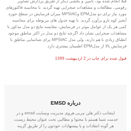
قبلاً انجام شده بود، تأمین و بخشی دیگر از طریق پردازش تصاویر
رقومی، مطالعات و مشاهدات صحرایی تهیه گردید. با محاسبه فاکتورهای
مورد نیاز برای دو مدلEPM وMPSIAC میزان فرسایش در سطح حوزه
آبخیز کوه بازو برآورد گردید. با تهیه جدول های مربوطه برای محاسبه
کمی هر یک از عوامل موثر در فرسایش، مقایسه نتایج دو مدل مذکور با
مشاهدات صحرایی نشان داد اگرچه نتایج دو مدل در اکثر مناطق موجود
انطباق زیادی با هم دارند، ولی مدل MPSIAC برای شناسایی مناطق با
فرسایش بالا از مدلEPM اطمینان بیشتری دارد.
قبول شده برای چاپ در 2 اردیبهشت 1399
درباره EMSD
اینجانب دکتر هلن مربی هروی مدیریت وبسایت emsd و در
خدمت شما هستم با محتوا و مطالبی تحت عنوان محیط زیست.
هر گونه انتقادات و یا پیشنهادات خودتون را از طریق گزینه