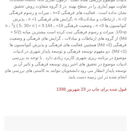
تفاوت مهم آماری را در سطح بهینه در 3 گروه متفاوت روش تحقیق
نشان نداده است . فعالیت های فرهنگی 2=n ، میراث و رسوم فرهنگی
2= n ، ارتباطات و مبادلات8= n ،گرایش های فرهنگی 1= n ، پذیرش
2
کنوانسیون ها 3= n ، وضعیت فرهنگی 14= n ،
χ ( 5، 30= n ) = 9.144 ،
1/0=ρ. میراث و رسوم فرهنگی ثبت کرده است بیشترین میانه (5/2 =
Md) از گروه های ارتباطات و مبادلات ، گرایش های فرهنگی و وضعیت
فرهنگی (2= Md) همچنین فعالیت های فرهنگی و پذیرش کنوانسیون ها
(1= Md). دو مفهوم توسعه فرهنگى و توسعه پايدار شهرى در ادبيات
موضوع در برنامه ريزى شهرى کاربرد زیادی دارد . با توجه به بررسی
ادبیات موضوع در تحقیق های اخیر روی توسعه فرهنگی و تاثیر آن بر
توسعه پایدار انتظار می رود دانشجویان بتوانند به کاستی های بررسی های
انجام شده در این زمینه دست یابند.
قبول شده برای چاپ در 23 شهریور 1398