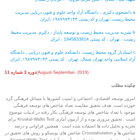
a دانشجوی دکتری ، دانشگاه آزاد واحد علوم و فنون دریایی مدیریت
محیط زیست ،تهران و کد پستی ۱۹۸۷۹۷۳۱۳۳ ،ایران
b نشریه مدیریت محیط زیست و توسعه پایدار ، دکتری مدیریت محیط
زیست ، تهران ، کد پستی 1945833814 ، ایران
c استادیار گروه محیط زیست، دانشکده علوم و فنون دریایی ، دانشگاه
آزاد اسلامی واحد تهران شمال، تهران , کد پستی ۱۹۸۷۹۷۳۱۳۳، ایران
(August-September. 2019)
دوره 3 شماره 11
چکیده مطلب
امروز توسعه اقتصادی، اجتماعی و امنیت کشورها با مسائل فرهنگی گره
خورده است. هدف تحقیق مقایسه تعداد شاخص های توسعه فرهنگی
موجود با تعداد شاخص های توسعه فرهنگی بکار رفته در ادبیات موضوع
است . تحقیق مروری بوده و از آزمون آماری Kruskal-Wallis Test برای
تجزیه و تحلیل داده ها استفاده شده است . همچنین فراوانی و درصد
شاخص ها و Crosstabulation شاخص های یونسکو و روش های تحقیق در
ادبیات موضوع بررسی شده است . آزمون آماری Kruskal-Wallis Test