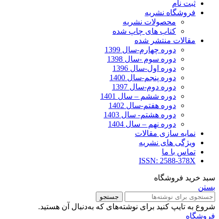
ثبت نام
فروشگاه نشریه
محصولات نشریه
کتاب های چاپ شده
مقالات منتشر شده
دوره چهارم-سال 1399
دوره سوم -سال 1398
دوره اول-سال 1396
دوره پنجم-سال 1400
دوره دوم-سال 1397
دوره ششم – سال 1401
دوره هفتم-سال 1402
دوره هشتم- سال 1403
دوره نهم – سال 1404
نمایه سازی مقالات
ویژگی های نشریه
تماس با ما
ISSN: 2588-378X
سبد خرید فروشگاه
بستن
جستجو
شروع به تایپ کنید برای نوشته‌های که به‌دنبال آن هستید.
فروشگاه