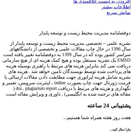
افزودن به لیست علاقمندی ها
اطلاعات بیشتر
نمایش سریع
دوفصلنامه مدیریت محیط زیست و توسعه پایدار
نشریه علمی – تخصصی مدیریت محیط زیست و توسعه پایدار از
سال 1396 در حال چاپ مقالات علمی و تخصصی از دانشگاههای
سراسر کشور بوده که در سال 1399 به دوفصلنامه تغییر یافته است
EMSD یک نشریه مستقل بوده و هیچ کمک هزینه ای از هیچ سازمانی
دریافت نمی کند بنابراین هزینه های مرتبط با راهبری بوسیله هزینه
های پرداخت شده توسط نویسندگان تامین خواهد شد . هزینه های
نشریه شامل هزینه اپراتوری جهت مطابقت دادن مقالات ارسالی با
فرمت ژورنال جهت چاپ بصورت online ، اینترنت سرویس، تعمیر و
نگهداری و هزینه های مرتبط با دریافت doi , plagiarism report (
مقاله های ترجمه شده به انگلیسی) , داوری و ویرایش مقاله است.
پشتیبانی 24 ساعته
هفت روز هفته همراه شما هستیم...
مارا دنبال کنید...