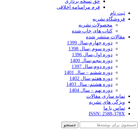
حق نسخه برداری
فرم مرامنامه اخلاقی
ثبت نام
فروشگاه نشریه
محصولات نشریه
کتاب های چاپ شده
مقالات منتشر شده
دوره چهارم-سال 1399
دوره سوم -سال 1398
دوره اول-سال 1396
دوره پنجم-سال 1400
دوره دوم-سال 1397
دوره ششم – سال 1401
دوره هفتم-سال 1402
دوره هشتم- سال 1403
دوره نهم – سال 1404
نمایه سازی مقالات
ویژگی های نشریه
تماس با ما
ISSN: 2588-378X
جستجو