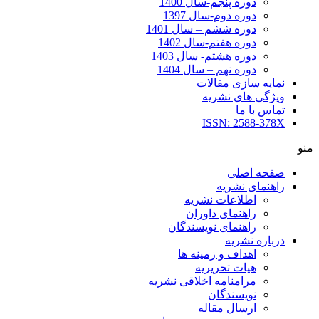
دوره پنجم-سال 1400
دوره دوم-سال 1397
دوره ششم – سال 1401
دوره هفتم-سال 1402
دوره هشتم- سال 1403
دوره نهم – سال 1404
نمایه سازی مقالات
ویژگی های نشریه
تماس با ما
ISSN: 2588-378X
منو
صفحه اصلی
راهنمای نشریه
اطلاعات نشریه
راهنمای داوران
راهنمای نویسندگان
درباره نشریه
اهداف و زمینه ها
هیات تحریریه
مرامنامه اخلاقی نشریه
نویسندگان
ارسال مقاله