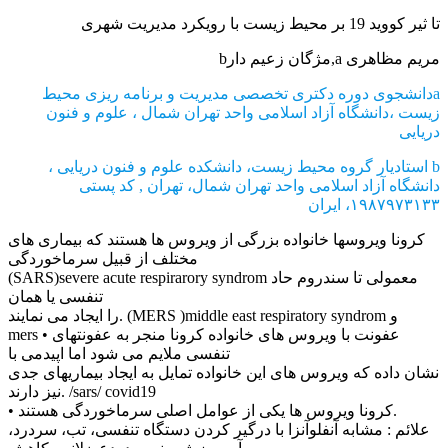
تا ثیر کووید 19 بر محیط زیست با رویکرد مدیریت شهری
مریم مظاهری a,مژگان زعیم دارb
aدانشجوی دوره دکتری تخصصی مدیریت و برنامه ریزی محیط
زیست ،دانشگاه آزاد اسلامی واحد تهران شمال ، علوم و فنون
دریایی
b استادیار گروه محیط زیست، دانشکده علوم و فنون دریایی ،
دانشگاه آزاد اسلامی واحد تهران شمال، تهران , کد پستی
۱۹۸۷۹۷۳۱۳۳، ایران
کرونا ویروسها خانواده بزرگی از ویروس ها هستند که بیماری های
مختلف از قبیل سرماخوردگی
(SARS)severe acute respirarory syndrom معمولی تا سندروم حاد
تنفسی یا همان
را ایجاد می نمایند. (MERS )middle east respiratory syndrom و
mers • عفونت با ویروس های خانواده کرونا منجر به عفونتهای
تنفسی ملایم می شود اما اپیدمی با
نشان داده که ویروس های این خانواده تمایل به ایجاد بیماریهای جدی
نیز دارند. /sars/ covid19
• کرونا ویروس ها یکی از عوامل اصلی سرماخوردگی هستند.
علائم : مشابه آنفلوآنزا با درگیر کردن دستگاه تنفسی، تب، سردرد،